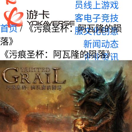
员
线上游戏
客
电子竞技
首页
/ 《污痕圣杯：阿瓦隆的陨
服
文化创意
落》
新闻动态
《污痕圣杯：阿瓦隆的陨落》
企业资讯
产品资讯
加入我们
校园招聘
社会招聘
联系我们