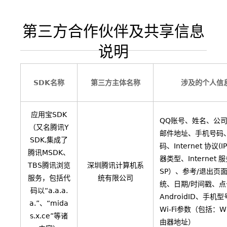
第三方合作伙伴及共享信息
说明
SDK名称
第三方主体名称
涉及的个人信
应用宝SDK
QQ账号、姓名、公
（又名腾讯Y
邮件地址、手机号码
SDK,集成了
码、Internet 协议(
腾讯MSDK、
器类型、Internet 
TBS腾讯浏览
深圳腾讯计算机系
SP）、参考/退出页
服务，包括代
统有限公司
统、日期/时间戳、
码以“a.a.a.
AndroidID、手机
a.”、“mida
Wi-Fi参数（包括：W
s.x.ce”等诸
由器地址）