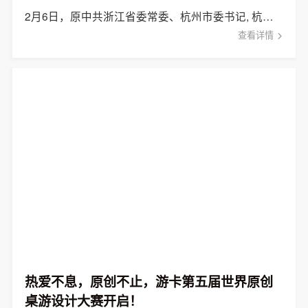
2月6日，原中共浙江省委常委、杭州市委书记, 杭州城市学研究理事会理事长，中国棋院杭州分院顾问王国平来到游卡走 [&hellip;]
查看详情
热爱不息，原创不止，游卡第五届世界原创
桌游设计大赛开启！