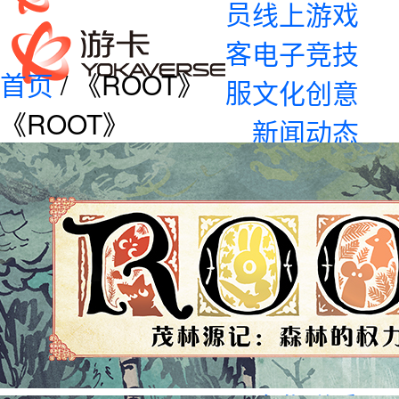
员
线上游戏
客
电子竞技
首页
/ 《ROOT》
服
文化创意
《ROOT》
新闻动态
企业资讯
产品资讯
加入我们
校园招聘
社会招聘
联系我们