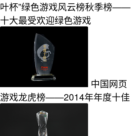
叶杯”绿色游戏风云榜秋季榜——
十大最受欢迎绿色游戏
中国网页
游戏龙虎榜——2014年年度十佳