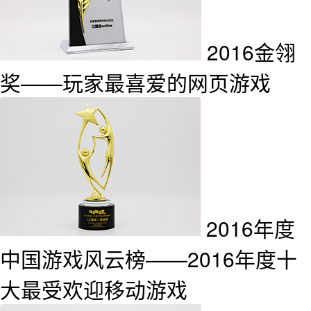
2016金翎
奖——玩家最喜爱的网页游戏
2016年度
中国游戏风云榜——2016年度十
大最受欢迎移动游戏