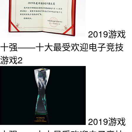
2019游戏
十强——十大最受欢迎电子竞技
游戏2
2019游戏