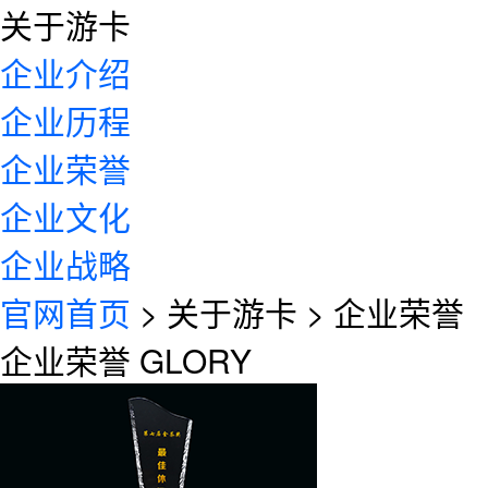
关于游卡
企业介绍
企业历程
企业荣誉
企业文化
企业战略
官网首页
> 关于游卡 > 企业荣誉
企业荣誉 GLORY