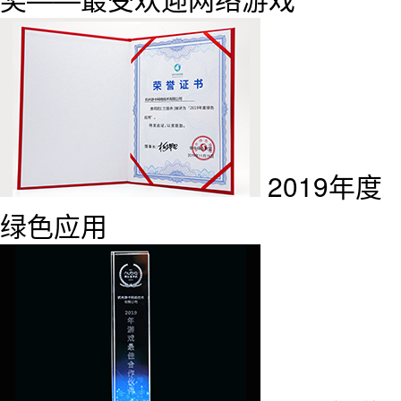
2019年度
绿色应用