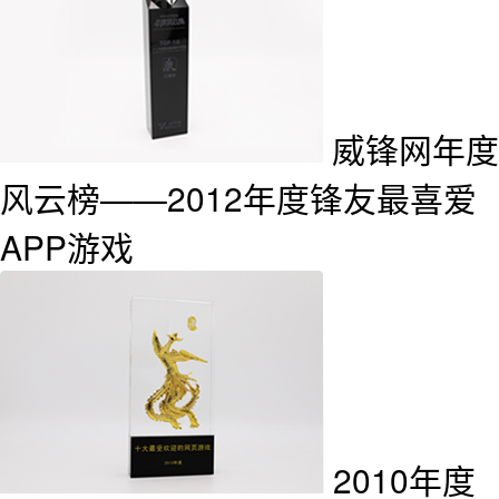
威锋网年度
风云榜——2012年度锋友最喜爱
APP游戏
2010年度