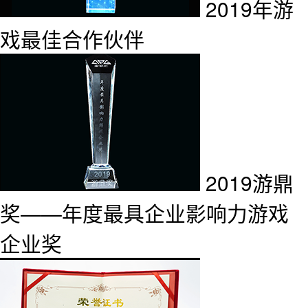
2019年游
戏最佳合作伙伴
2019游鼎
奖——年度最具企业影响力游戏
企业奖