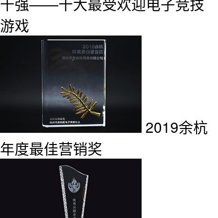
十强——十大最受欢迎电子竞技
游戏
2019余杭
年度最佳营销奖