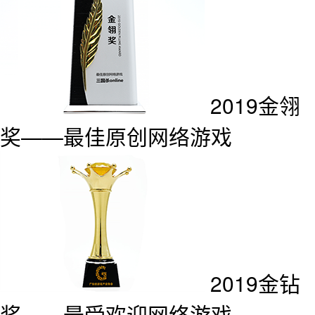
2019金翎
奖——最佳原创网络游戏
2019金钻
奖——最受欢迎网络游戏