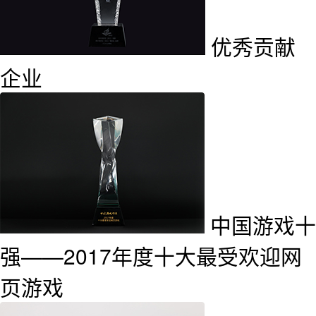
优秀贡献
企业
中国游戏十
强——2017年度十大最受欢迎网
页游戏