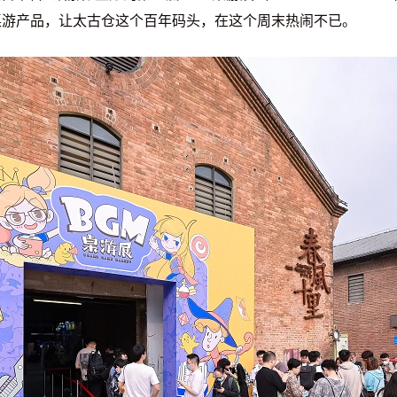
桌游产品，让太古仓这个百年码头，在这个周末热闹不已。