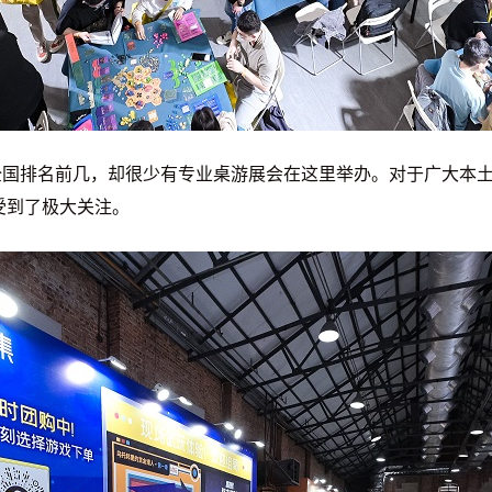
全国排名前几，却很少有专业桌游展会在这里举办。对于广大本
受到了极大关注。