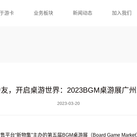
于游卡
业务板块
新闻动态
加入我们
友，开启桌游世界：2023BGM桌游展广
2023-03-20
售平台“新物集”主办的第五届BGM桌游展（Board Game Ma