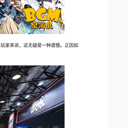
土玩家来说，这无疑是一种遗憾。正因如