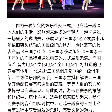
作为一种新兴的娱乐社交形式，电竞越来越深
入人们的生活，影响越来越多的年轻人。游卡通过
一场盛大的邀请赛，既展现了“三国杀”这个发展十几
年依旧势头蓬勃的国民级IP的魅力，也让麾下的代
表产品《三国杀OL》《三国杀移动版》《三国杀十
周年》的产品特点通过电竞的方式展现无遗。而围
绕着“智力电竞”“文化电竞”“全民电竞”目标打造的电
竞赛事体系，也通过“三国杀俱乐部联赛”一级俱乐
部、二级俱乐部的选手，三国杀主播和解说，三国
杀其他配套赛事筛选出的高玩，等等人群的努力和
发挥得以完满呈现。与此同时，游卡在赛事的策划
和组织中，还让主播、选手和玩家联动起来，参与
到赛事内容和组队对抗中，让越来越多的人在电竞
赛事过程中享受游戏的乐趣，感受文化的魅力。