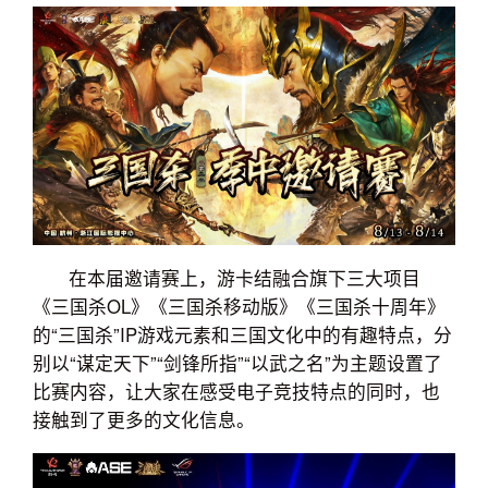
在本届邀请赛上，游卡结融合旗下三大项目
《三国杀OL》《三国杀移动版》《三国杀十周年》
的“三国杀”IP游戏元素和三国文化中的有趣特点，分
别以“谋定天下”“剑锋所指”“以武之名”为主题设置了
比赛内容，让大家在感受电子竞技特点的同时，也
接触到了更多的文化信息。