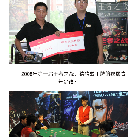
2008年第一届王者之战，猜猜戴工牌的瘦弱青
年是谁？